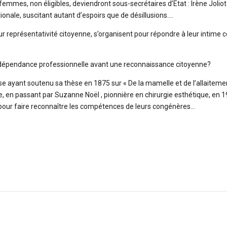
s femmes, non éligibles, deviendront sous-secrétaires d’Etat : Irène Joli
ionale, suscitant autant d’espoirs que de désillusions….
présentativité citoyenne, s’organisent pour répondre à leur intime convict
indépendance professionnelle avant une reconnaissance citoyenne?
yant soutenu sa thèse en 1875 sur « De la mamelle et de l’allaitement 
, en passant par Suzanne Noël , pionnière en chirurgie esthétique, en 
té pour faire reconnaître les compétences de leurs congénères…
s