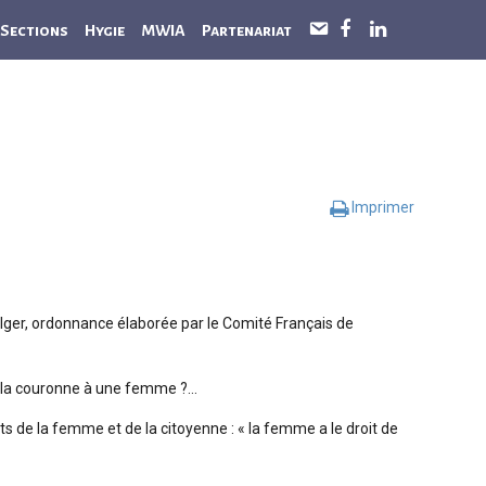
Sections
Hygie
MWIA
Partenariat
C
o
n
t
a
c
t
Imprimer
Alger, ordonnance élaborée par le Comité Français de
 de la couronne à une femme ?…
 de la femme et de la citoyenne : « la femme a le droit de