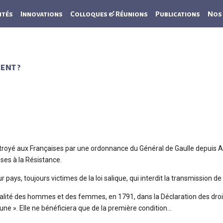
ités
Innovations
Colloques & Réunions
Publications
Nos 
ent ?
octroyé aux Françaises par une ordonnance du Général de Gaulle depuis 
ises à la Résistance.
r pays, toujours victimes de la loi salique, qui interdit la transmission
alité des hommes et des femmes, en 1791, dans la Déclaration des droits
ibune ». Elle ne bénéficiera que de la première condition…