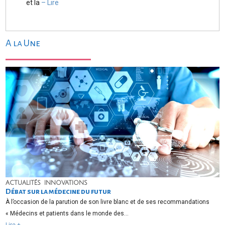
et la
– Lire
A la Une
ACTUALITÉS
INNOVATIONS
A
i
Débat sur la médecine du futur
D
À l’occasion de la parution de son livre blanc et de ses recommandations
« Médecins et patients dans le monde des…
Li