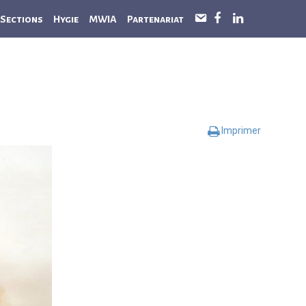
Sections
Hygie
MWIA
Partenariat
C
o
n
t
a
c
t
Imprimer