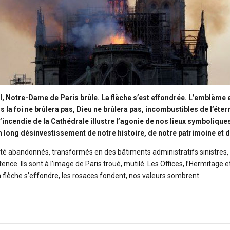
il, Notre-Dame de Paris brûle. La flèche s’est effondrée. L’emblème e
s la foi ne brûlera pas, Dieu ne brûlera pas, incombustibles de l’étern
’incendie de la Cathédrale illustre l’agonie de nos lieux symbolique
 long désinvestissement de notre histoire, de notre patrimoine et de
é abandonnés, transformés en des bâtiments administratifs sinistres, c
ence. Ils sont à l’image de Paris troué, mutilé. Les Offices, l’Hermitage et
 La flèche s’effondre, les rosaces fondent, nos valeurs sombrent.