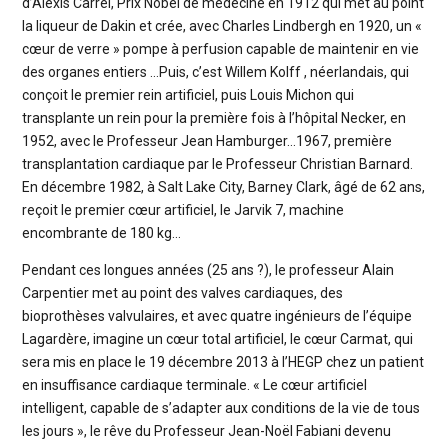
d’Alexis Carrel, Prix Nobel de médecine en 1912 qui met au point
la liqueur de Dakin et crée, avec Charles Lindbergh en 1920, un «
cœur de verre » pompe à perfusion capable de maintenir en vie
des organes entiers …Puis, c’est Willem Kolff , néerlandais, qui
conçoit le premier rein artificiel, puis Louis Michon qui
transplante un rein pour la première fois à l’hôpital Necker, en
1952, avec le Professeur Jean Hamburger…1967, première
transplantation cardiaque par le Professeur Christian Barnard.
En décembre 1982, à Salt Lake City, Barney Clark, âgé de 62 ans,
reçoit le premier cœur artificiel, le Jarvik 7, machine
encombrante de 180 kg…
Pendant ces longues années (25 ans ?), le professeur Alain
Carpentier met au point des valves cardiaques, des
bioprothèses valvulaires, et avec quatre ingénieurs de l’équipe
Lagardère, imagine un cœur total artificiel, le cœur Carmat, qui
sera mis en place le 19 décembre 2013 à l’HEGP chez un patient
en insuffisance cardiaque terminale. « Le cœur artificiel
intelligent, capable de s’adapter aux conditions de la vie de tous
les jours », le rêve du Professeur Jean-Noël Fabiani devenu