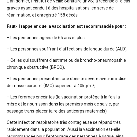
L’an dernier, l’Institut de Veille Sanitaire (InVS) a recensé 818 cas
graves ayant conduit à des hospitalisations en serve de
réanimation, et enregistré 158 décès.
Faut-il rappeler que la vaccination est recommandée pour :
– Les personnes âgées de 65 ans et plus,
– Les personnes souffrant d’affections de longue durée (ALD),
– Celles qui souffrent d’asthme ou de broncho-pneumopathie
chronique obstructive (BPCO),
– Les personnes présentant une obésité sévère avec un indice
de masse corporel (IMC) supérieur à 40kg/m²,
– Les femmes enceintes (la vaccination protège à la fois la
mère et le nourrisson dans les premiers mois de sa vie, par
passage trans-placentaire des anticorps maternels).
Cette infection respiratoire très contagieuse se répand très
rapidement dans la population. Aussi la vaccination est-elle
recommandée pour l’entourage des personnes à risque, ainsi